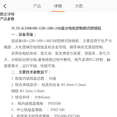
产品
详情
大图
图文详情
产品参数
JCJX-KJ500/6B+12B+18B+24B
盘分电机控制框式绞线机
一．设备用途：
该设备6B+12B+18B+24B/500型框式绞线机，主要适用于生产大
截面，大长度钢芯铝绞线及铝合金导线、铜导体的无退扭绞制。
采用全电机传动，双主动、双支撑牵引装置、强度高，牵引力
大。分线轮自然分线,避免绞线过程中擦伤。电气采用PLC控制，触
摸屏显示，运行平稳，性能可靠。
二．
主要技术参数如下：
1. 框架内放线盘总数： 60盘
2. 绞合单线直径： 铝及铝合金 Φ1.8mm-5.0mm
铜线 Φ1.5mm-5.0mm
3. 绞合外径： 大Φ45mm
4． 框内放线盘规格： PND500
5．中心线放盘规格：： PND 500
6．收线架大收线盘规格： PN1600-PN2500