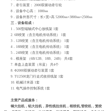
7．牵引装置： 2000双驱动牵引轮
8．设备中心高： 1000㎜
9．设备外形尺寸：长×宽×高 52000㎜×3800㎜×2500㎜
三．设备组成：
1．500型端轴式中心放线架 1套
2. 6B绞笼（含主电机传动系统） 1套
3．12B绞笼（含主电机传动系统） 1套
4．18B绞笼（含主电机传动系统） 1套
5．24B绞笼（含主电机传动系统） 1套
6．模座架 （6B/12B、18B、24B） 共4套
7. 单盘上盘装置（吊蓝） 共4个
8. Φ2000双驱动牵引装置 1套
9. TU2500龙门行走式收排线架 1套
10. 机械计米器 1套
11. 电气操作控制系统 1套
主营产品或服务：
铜大拉机，铝大拉机，异性线拉丝机，框绞机
,
管绞机，笼绞