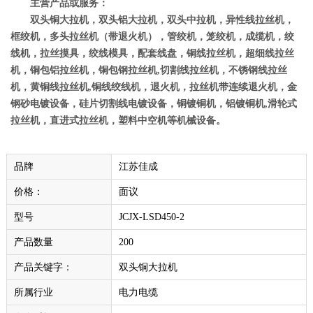
主营产品或服务：
双头铜大拉机，
双头
铝大拉机，
双头中拉机，
异性线拉丝机，
框绞机
，
多头拉丝机（带退火机）
，
管绞机，笼绞机，成缆机，绞
线机，拉丝摸具，绞线模具，配套线盘，铜线拉丝机，超细线拉丝
机，铜包铝拉丝机，铜包钢拉丝机
,
切割线拉丝机，不锈钢线拉丝
机，黄铜线拉丝机
,
铜线绞线机，退火机，拉丝机带连续退火机，
金
钢砂电镀设备，硅片切割线电镀设备，
铜镀铜机，铝镀铜机
,
滑轮式
拉丝机，直进式拉丝机，塑料中空机等机械设备。
品牌
江苏佳成
价格：
面议
型号
JCJX-LSD450-2
产品数量
200
产品关键字：
双头铜大拉机
所属行业
电力电缆