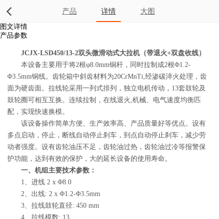
产品
详情
大图
图文详情
产品参数
JCJX-LSD450/13-2双头微滑动式大拉机（带退火+双盘收线）
本设备主要用于将2根φ8.0mm铜杆，同时拉制成2根Φ1.2-
Φ3.5mm铜线。齿轮箱中斜齿材料为20CrMnTi,经渗碳淬火处理，齿
面为硬齿面。拉线轮采用一列式排列，独立电机传动，13套鼓轮及
鼓轮圈可相互互换。连续拉制，在线退火,机械、电气速度均衡匹
配，实现快速换模。
该设备操作简单方便、生产效率高、产品质量好等优点。设有
多点启动，停止，断线自动停止刹车，到点自动停止刹车，减少劳
动者强度。设有齿轮油压不足，齿轮油过热，齿轮油过冷等报警保
护功能，达到有效的保护，大的延长设备的使用寿命。
一、机组主要技术参数：
1、进线 2 x Φ8.0
2、出线: 2 x Φ1.2-Φ3.5mm
3、拉线鼓轮直径: 450 mm
4、拉线模数: 13